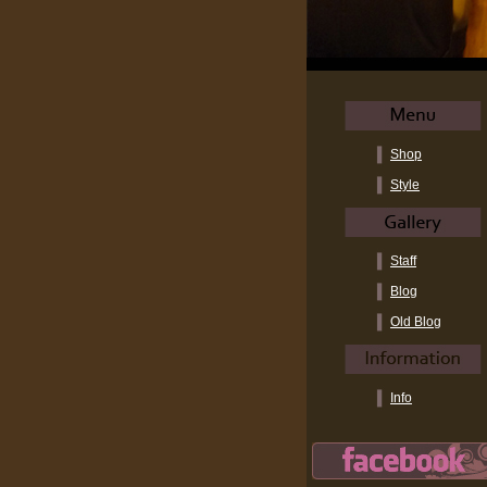
Shop
Style
Staff
Blog
Old Blog
Info