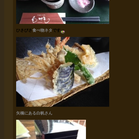
ひさ
びさ
食べ物
ネタ
です
矢橋にある白
帆さん