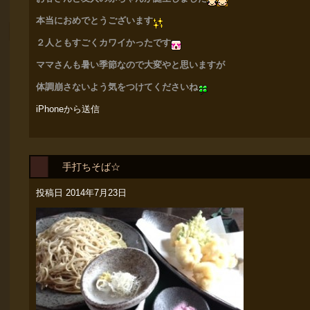
本当におめでとうございます
２人ともすごくカワイかったです
ママさんも暑い季節なので大変やと思いますが
体調
崩さないよ
う気をつけてくださいね
iPhoneから送信
手打ちそば☆
投稿日
2014年7月23日