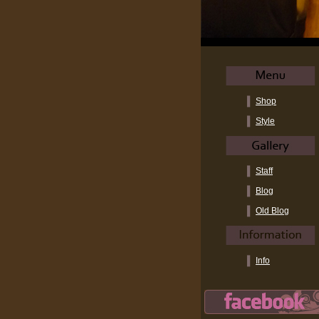
Shop
Style
Staff
Blog
Old Blog
Info