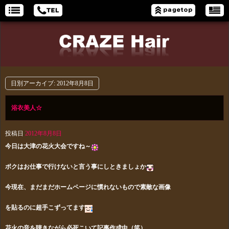
日別アーカイブ:
2012年8月8日
浴衣美人☆
投稿日
2012年8月8日
今日は大津の花火大会ですね～
ボクはお仕事で行けないと言う事にしときましょか
今現在、まだまだホームページに慣れない
もので素敵な画像
を
貼る
のに超手こずってます
花火の音を聴きながら必死こいて記事作成中（笑）