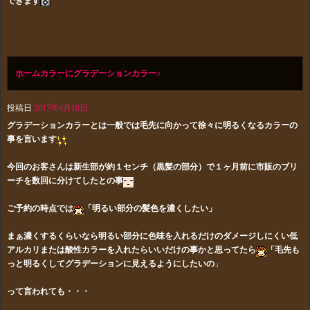
できます
ホームカラーにグラデーションカラー♪
投稿日
2017年4月16日
グラデーションカラーとは一般では毛先に向かって徐々に明るくなるカラーの
事を言います
今回のお客さんは新生部が約１センチ（黒髪の部分）で１ヶ月前に市販の
ブリ
ーチを数回に分けてしたとの事
ご予約の時点では
「明るい部分の髪色を濃くしたい」
まぁ濃くするくらいなら明るい部分に色味を入れるだけのダメージしにくい低
アルカリまたは酸性カラーを入れたらいいだけの事かと思ってたら
「毛先も
っと明るくしてグラデーションに見えるようにしたいの
」
って言われても・・・