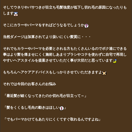
そしてウネリやパサつきが目立ち毛髪強度が低下し切れ毛の原因になったりも
します
そこにカラーやパーマをすればどうなるでしょうか
当然ダメージは加算されてより扱いにくい髪質に・・・
それでもカラーやパーマを必要とされる方もたくさんいるのでボク達にできる
事はより髪を痛ませにくく施術しあまりブラシやコテを使わずに自宅で再現し
やすいヘアスタイルを提案させていただく事が大切だと思っています
もちろんヘアケアアドバイスもしっかりさせていただきますよ
それでは今回のお客さんのお悩み
「最近髪が細くなってきたのか切れ毛が目立って～」
「髪をくくるし毛先の動きはほしい
」
「でもパーマかけてもあたりにくくてすぐ取れるんですよね」