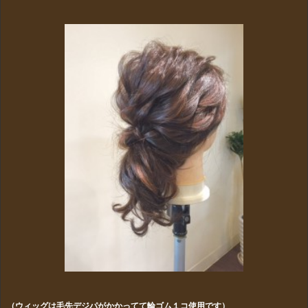
（ウィッグは毛先デジパがかかってて輪ゴム１コ使用です）