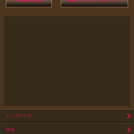
←
今週のお休みは？
本物のヘナとは！（ハナヘナ）
→
トップページ
Shop