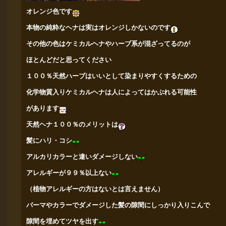
オレンジ色です
本物の純粋なヘナは実はオレンジしかないのです
その他の色はケミカルヘナやハーブ系が混ざってるのが
ほとんどだと思ってください
１００％天然ハーブはいいとして染まりやすくするための
化学物質入り
ケミカルヘナは人によってはかぶれる可能性
があります
天然ヘナ１００％のメリットは
髪にハリ・コシ
アルカリカラーと違いダメージしない
アレルギーが９９％以上ない
（植物アレルギーの方はないとは言えません）
パーマやカラーでダメージした髪の隙間にしっかり入りこんで
隙間を
埋めてツヤを出す