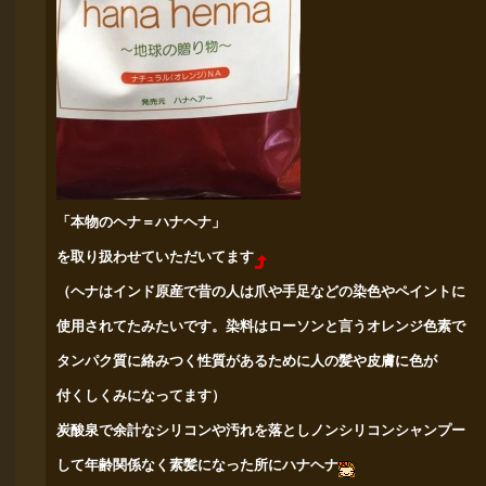
「本物のヘナ＝ハナヘナ」
を取り扱わせていただいてます
（ヘナはインド原産で昔の人は爪や手足などの染色やペイントに
使用されてたみたいです。
染料はローソンと言うオレンジ色素で
タンパク質に絡みつく
性質があるために人の髪や皮膚に
色が
付くしくみになってます）
炭酸泉で余計なシリコンや汚れを落としノンシリコンシャンプー
して年齢関係なく素髪になった所にハナヘナ