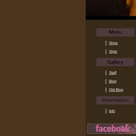
Shop
Style
Staff
Blog
Old Blog
Info