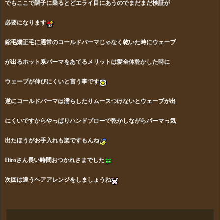
でもここで調子に乗るとどエライ目にあうのでまだまだ検証が
必要になります
縮毛矯正毛に通常のコールドパーマじゃなく乾いた時にウェーブ
が出るホット系パーマをあてるメリットは髪全体乾かした時に
ウェーブが伸びにくいと言う事です
逆にコールドパーマは濡らしたりムースつけないとウェーブが出
にくい
ですからやっぱりハンドブローで乾かしながらパーマっ気
出たほう
がお手入れも楽ですもんね
Hiroさん長い時間おつかれさまでした
次回は違うヘアアレンジをしましょうね