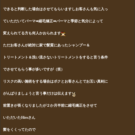
できると判断した場合はさせてもらいますしお客さんも気に入っ
て
いただいてパーマ➡縮毛矯正➡パーマと季節と気分によって
変えられてる方も何人かおられます
ただお客さんが絶対に家で髪質にあったシャンプー＆
トリートメント
＆洗い流さないトリートメントをすると言う条件
でさせて
もらう事が
多いですが（笑）
リスクの高い施術をする場合はボクとお客さんとで
お互い真剣に
がんばりましょうと言う事だけは伝えます
前置きが長くなりましたが２か月半前に縮毛矯正をさせて
いただいた
Hiroさん
髪をくくってたので