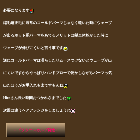
必要になります
縮毛矯正毛に通常のコールドパーマじゃなく乾いた時にウェーブ
が出るホット系パーマをあてるメリットは髪全体乾かした時に
ウェーブが伸びにくいと言う事です
逆にコールドパーマは濡らしたりムースつけないとウェーブが出
にくい
ですからやっぱりハンドブローで乾かしながらパーマっ気
出たほう
がお手入れも楽ですもんね
Hiroさん長い時間おつかれさまでした
次回は違うヘアアレンジをしましょうね
←
ドクタースカルプ発進！