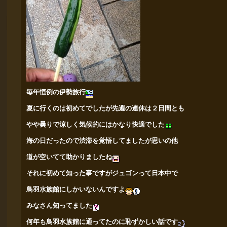
毎年恒例の伊勢旅行
夏に行くのは初めてでしたが先週の連休は２日間とも
やや曇りで涼しく気候的にはかなり快適でした
海の日だったので渋滞を覚悟してましたが思いの他
道が空いてて助かりましたね
それに初めて知った事ですがジュゴンって日本中で
鳥羽水族館
に
しかいないんですよ
みなさん知ってました
何年も鳥羽水族館に通ってたのに恥ずかしい話です