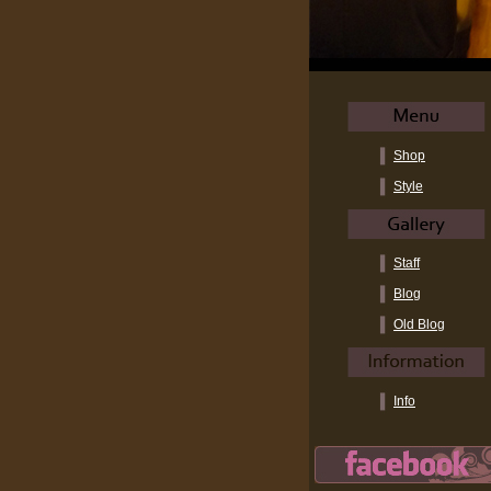
Shop
Style
Staff
Blog
Old Blog
Info