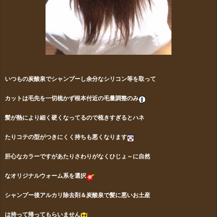
いつもの炭酸泉でシャンプーし余分なシリコン等
を取って
カットは毛先を
一切梳かず根本付近の毛量調整のみ
髪が熱により細く硬くなってるので梳きすぎるとハネ
たりコテの型がつきにくく持ちも悪くなります
肝心なカラーですがあたりさわりがなくひじょ～に自然
なオリジナルウォーム系を選択
シャンプー後アルカリ除去剤＆炭酸泉で髪に悪いお土産
は持って帰ってもらいません