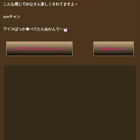
こんな感じでみなさん楽しくされてますよ～
ayuチャン
アイスばっか食べてたらあかんで～
←
エアウェーブorストレート？
つやカラー☆
→