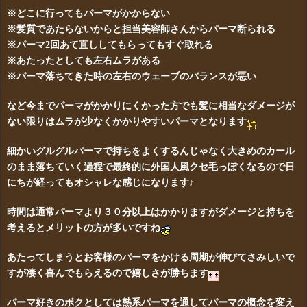
※どこに行ってもパーマがかからない
※髪質であたらないからと担当美容師さんからパーマ断られる
※パーマ2回あて直ししてもらってもすぐ取れる
※あたったとしても左右ムラがある
※パーマ落ちてきた時の左右のウェーブのバランスが悪い
など今までパーマがかかりにくかった方でも髪に相当なダメージが
ない限りはムラが少なくかかりやすいパーマとなります
細かいグルグルパーマで持ちをよくするんじゃなく大きめのカール
のまま落ちていく過程で最終的に外国人風クセ毛っぽくなるので日
にちが経ってもオシャレな感じになります♪
時間は通常パーマより３０分以上はかかります
がダメージと持ちを
考えるとメリットの方が多いですね
あたってしまうとお客様のパーマをかける周期が伸びてさみしいで
すが凄く喜んでもらえるので嬉しさが勝ちます
パーマ好きのボクとしては熱系パーマを通してパーマの概念を変え