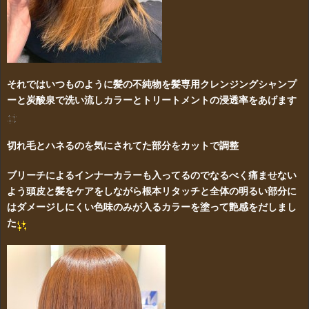
それではいつものように髪の不純物を髪専用クレンジングシャンプ
ーと炭酸泉で洗い流しカラーとトリートメントの浸透率をあげます
切れ毛とハネるのを気にされてた部分をカットで調整
ブリーチによるインナーカラーも入ってるのでなるべく痛ませない
よう頭皮と髪をケアをしながら根本リタッチと全体の明るい部分に
はダメージしにくい色味のみが入るカラーを塗って艶感をだしまし
た