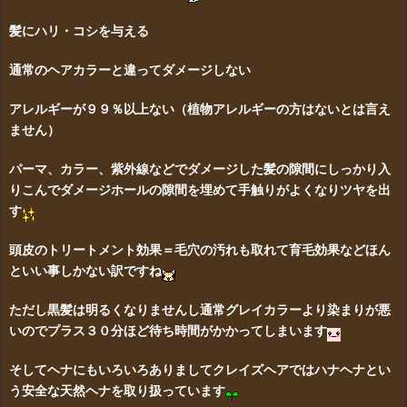
髪にハリ・コシを与える
通常のヘアカラーと違ってダメージしない
アレルギーが９９％以上ない（植物アレルギーの方はないとは言え
ません）
パーマ、カラー、紫外線などでダメージした髪の隙間にしっかり入
りこんでダメージホールの隙間を埋めて手触りがよくなりツヤを出
す
頭皮のトリートメント効果＝毛穴の汚れも取れて育毛効果などほん
といい事しかない訳ですね
ただし黒髪は明るくなりませんし通常グレイカラーより染まりが悪
いのでプラス３０分ほど待ち時間がかかってしまいます
そしてヘナにもいろいろありましてクレイズヘアではハナヘナとい
う安全な天然ヘナを取り扱っています