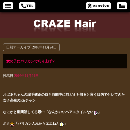
日別アーカイブ:
2016年11月24日
女の子にバリカンで刈り上げ？
投稿日
2016年11月24日
おばあちゃんの縮毛矯正の待ち時間中に前ガミを切ると言う目的で付いてきた
女子高生のRirチャン
なにかと世間話してる最中「なんかいいヘアスタイルない
」
ボク
「バリカン入れたらエエねん
」