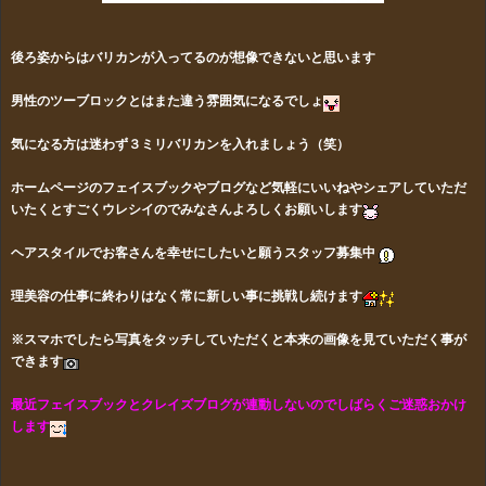
後ろ姿からはバリカンが入ってるのが想像できないと思います
男性のツーブロックとはまた違う雰囲気になるでしょ
気になる方は迷わず３ミリバリカンを入れましょう（笑）
ホームページのフェイスブックやブログなど気軽にいいねやシェアしていただ
いたくとすごくウレシイのでみなさんよろしくお願いします
ヘアスタイルでお客さんを幸せにしたいと願うスタッフ募集中
理美容の仕事に終わりはなく常に新しい事に挑戦し続けます
※スマホでしたら写真をタッチしていただくと本来の画像を見ていただく事が
できます
最近フェイスブックとクレイズブログが連動しないのでしばらくご迷惑おかけ
します