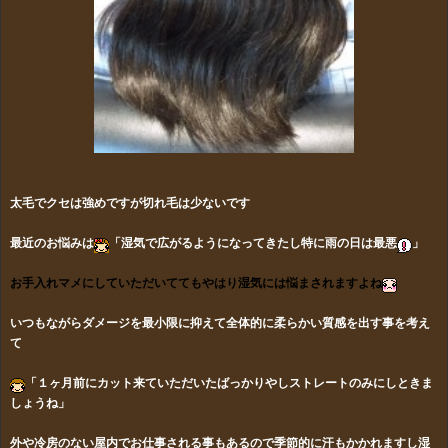
太毛でクセは強めですが切れ毛は少ないです
最近のお悩みは
「湿気で広がるようになってきたし特に雨の日は最悪
」
お手入れマメにしていただいててもやはり湿気には悩まされますよね
いつもながらダメージを最小限に抑えて全体的に柔らかい質感を出す事を考え
て
「１ヶ月前にカット来ていただいたばっかりやしストレートのみにしときま
しょうね」
外や冷房のない屋内でお仕事される事もあるので季節的に汗もかかれますし湿