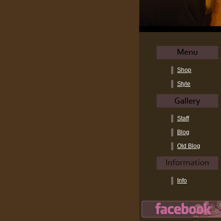
Shop
Style
Staff
Blog
Old Blog
Info