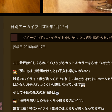
日別アーカイブ:
2016年4月17日
ダメージ毛でもハイライトをいかしつつ透明感のあるカ
ょう☆
投稿日
2016年4月17日
ここ最近は忙しくされててひさびさカット＆カラーをさせていただ
「髪にあまり時間かけんとお手入れ楽なのがいい」
以前のハイライト痕が残ってる上に忙しい時とかはたまにホームカ
はかなりお手入れしにくい状態となっています
そして今回の最大のお悩みは
「色持ち悪いしめちゃくちゃ絡まるのがイヤ」
髪質は細く特にハイライト部分のまとまりが悪くなってますね