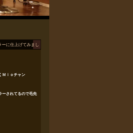
ラーに仕上げてみまし
くＭｉｏチャン
ラーされてるので毛先