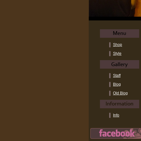
Shop
Style
Staff
Blog
Old Blog
Info