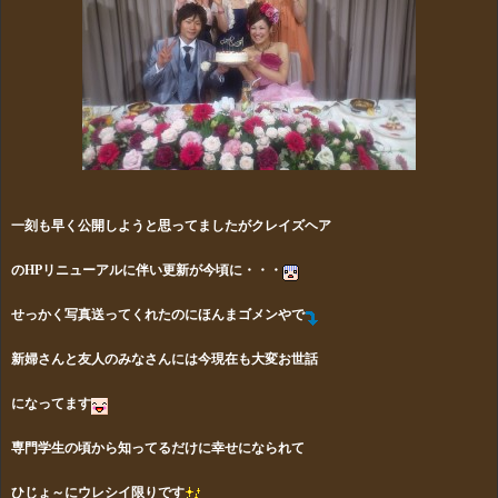
一刻も早く公開しようと思ってましたがクレイズヘア
の
HPリニューアル
に伴い更新が今頃に・・・
せっかく写真送ってくれたのにほんまゴメンやで
新婦さんと友人のみなさんには今現在も大変お世話
に
なってます
専門学生の頃から知ってるだけに幸せになられて
ひじょ～にウレシイ限りです