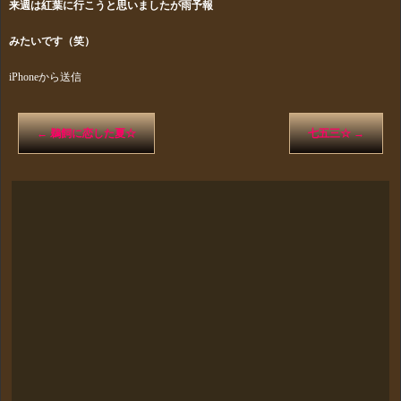
来週は紅葉に行こうと思いましたが雨予報
みたいです（笑）
iPhoneから送信
←
鵜飼に恋した夏☆
七五三☆
→