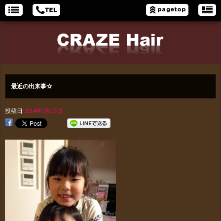
最近の出来事☆
投稿日
2014年5月25日