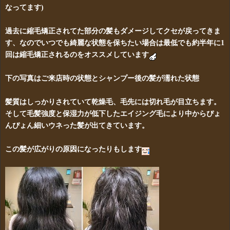
なってます)
過去に縮毛矯正されてた部分の髪もダメージしてクセが戻ってきま
す、なのでいつでも綺麗な状態を保ちたい場合は最低でも約半年に1
回は縮毛矯正されるのをオススメしています
下の写真はご来店時の状態とシャンプー後の髪が濡れた状態
髪質はしっかりされていて乾燥毛、毛先には切れ毛が目立ちます。
そして毛髪強度と保湿力が低下したエイジング毛により中からぴょ
んぴょん細いウネった髪が出てきています。
この髪が広がりの原因になったりもします