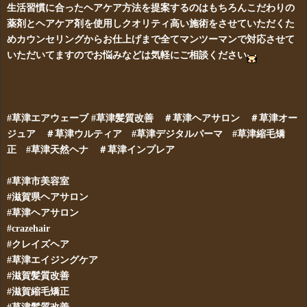
生活習慣に合ったヘアケア方法を提案するのはもちろんこだわりの
薬剤とヘアケア剤を使用しクオリティ高い施術をさせていただくた
めカウンセリングからお仕上げまで全てマンツーマンで対応させて
いただいてますのでお悩みなどは気軽にご相談ください
#草津エアウェーブ #草津髪質改善 ＃草津ヘアサロン ＃草津オー
ジュア ＃草津ウルティア
#草津デジタルパーマ #草津縮毛矯
正 #草津天然ヘナ ＃草津インプレア
#草津市美容室
#滋賀県ヘアサロン
#草津ヘアサロン
#crazehair
#クレイズヘア
#草津エイジングケア
#滋賀髪質改善
#滋賀縮毛矯正