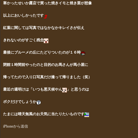
寒かったせいか露店で買った焼きイモと焼き栗が
想像
以上に
おいしかったです
紅葉に関しては写真ではなかなかキレイさが伝え
きれないのがすごく残念
最後にブルーメの丘にたどりついたのが１６時
閉館１時間前やったのと目的のお馬さんが馬小屋に
帰って
たので入り口写真だけ撮って帰りました（笑）
最近の週明けは「いつも悪天候やん
」と思うのは
ボク
だけでしょうか
たまには晴天無風のお天気に当たりたいものです
iPhoneから送信