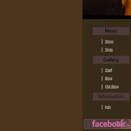
Shop
Style
Staff
Blog
Old Blog
Info