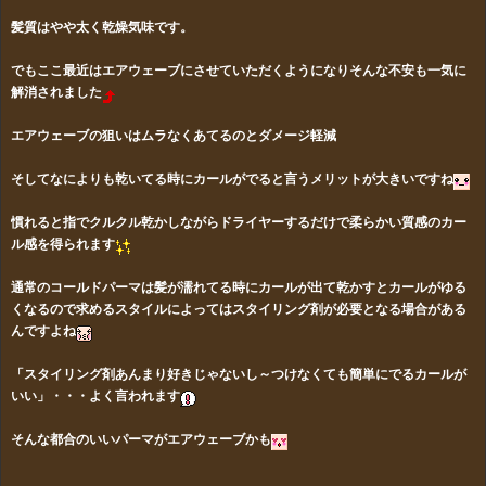
髪質はやや太く乾燥気味です。
でもここ最近はエアウェーブにさせていただくようになりそんな不安も一気に
解消されました
エアウェーブの狙いはムラなくあてるのとダメージ軽減
そしてなによりも乾いてる時にカールがでると言うメリットが大きいですね
慣れると指でクルクル乾かしながらドライヤーするだけで柔らかい質感のカー
ル感を得られます
通常のコールドパーマは髪が濡れてる時にカールが出て乾かすとカールがゆる
くなるので求めるスタイルによってはスタイリング剤が必要となる場合がある
んですよね
「スタイリング剤あんまり好きじゃないし～つけなくても簡単にでるカールが
いい」・・・
よく言われます
そんな都合のいいパーマがエアウェーブかも