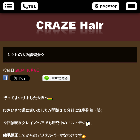
１０月の大阪講習会☆
投稿日
2016年10月6日
行ってまいりました大阪へ
ひさびさで道に迷いましたが
開始１０分前に無事到着（笑）
今回は現在クレイズヘアでも研究中の「ストデジ
」
縮毛矯正してからのデジタルパーマなわけです