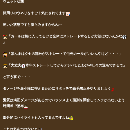
ウェット状態
顔周りのウネリをすごく気にされてます
乾いた状態ですと膨らみますからね～
「カールは気に入ってるけど全体にストレートするしか方法はないんかな
」
「ほんまはクセの部分がストレートで毛先カールがいいんやけど・・・」
「大丈夫
昨年ストレートしてからデジパしたわけやしその逆もできるで」
と言う事で・・・
ダメージを最小限に抑えるためにリタッチで縮毛矯正をやりましょう
髪質は矯正ダメージがあるのでバランスよく薬剤を調合してムラが出ないよう
時間差で塗布
部分的にハイライトも入ってるんですよね
これは気をつけないと