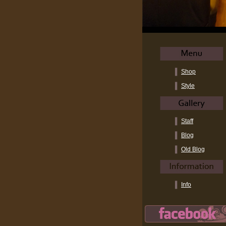
Shop
Style
Staff
Blog
Old Blog
Info