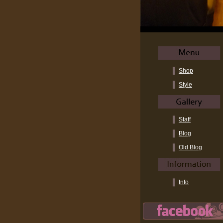
Shop
Style
Staff
Blog
Old Blog
Info