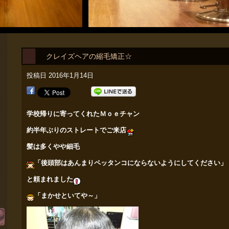
クレイズヘアの縮毛矯正☆
投稿日
2016年1月14日
学校帰りに寄ってくれたＭｏｅチャン
約半年ぶりのストレートでご来店
髪は多くやや細毛
「後頭部はあんまりペッタンコにならないようにしてください」
と頼まれ
ました
「まかせといてや～」