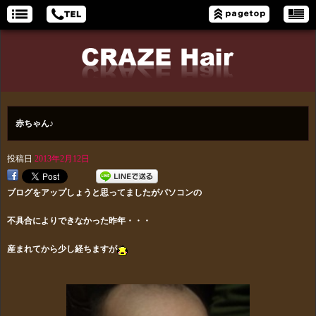
赤ちゃん♪
投稿日
2013年2月12日
ブログをアップしょうと思ってましたがパソコンの
不具合によりできなかった昨年・・・
産まれてから少し経ちますが