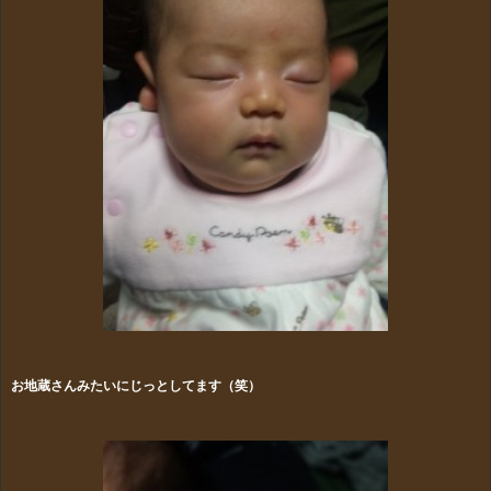
お地蔵さんみたいにじっとしてます（笑）