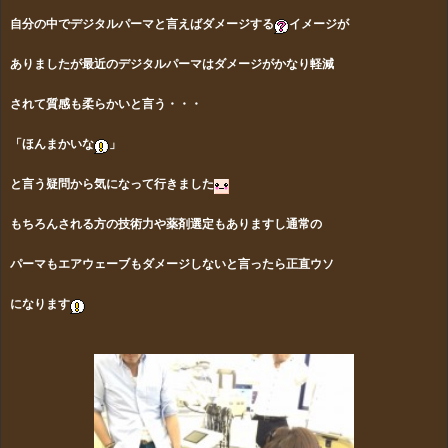
自分の中でデジタルパーマと言えばダメージする
イメージが
ありましたが
最近のデジタルパーマはダメージがかなり軽減
されて質感
も柔らかいと言う・・・
「ほんまかいな
」
と言う疑問から気になって行きました
もちろんされる方の技術力や薬剤選定もありますし通常の
パーマもエアウェーブもダメージしないと言ったら正直
ウソ
になります