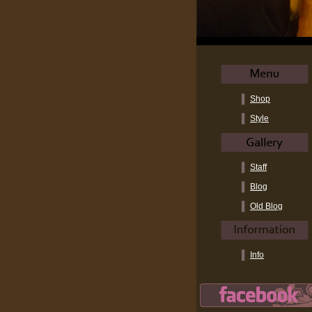
Shop
Style
Staff
Blog
Old Blog
Info