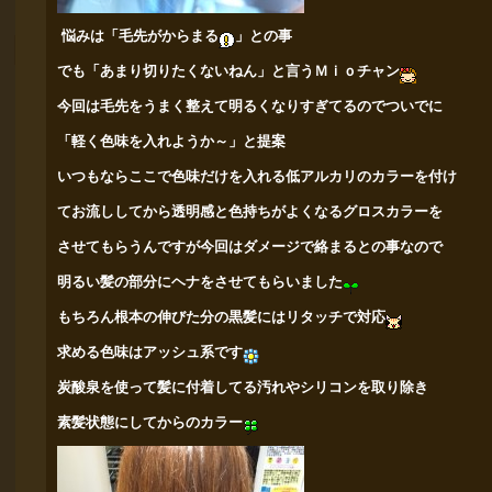
悩みは「毛先がからまる
」との事
でも「あまり切りたくないねん」と言うＭｉｏチャン
今回は毛先をうまく整えて明るくなりすぎてるのでついでに
「軽く色味を入れようか～」と提案
いつもならここで色味だけを入れる低アルカリのカラーを付け
てお流ししてから透明感と色持ちがよくなるグロスカラーを
させて
もらうんですが今回はダメージで絡まるとの事なので
明るい髪の
部分にヘナをさせてもらいました
もちろん根本の伸びた分の黒髪にはリタッチで対応
求める色味はアッシュ系です
炭酸泉を使って髪に付着してる汚れやシリコンを取り除き
素髪状態にしてからのカラー