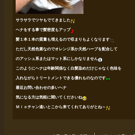
サラサラでツヤもでてきました
ヘナをする事で髪密度もアップ
髪１本１本の質量も増えるので収まりもよくなります
ただし天然色素なのでオレンジ系か天然ハーブを配合して
のアッシュ系またはマット系にしかなりません
このようにヘナは年齢関係なく白髪染めだけじゃなく色味を
入れながらトリートメント
できる優れものなのです
最近お問い合わせの多いヘナ
気になる方は気軽に聞いてくださいね
Ｍｉｏチャン遠いとこから来てくれてありがとね～