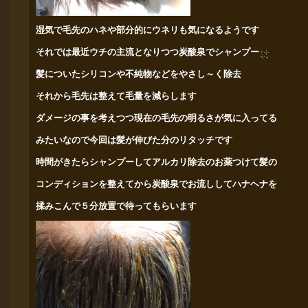
湿気で毛先のハネや部分的にウネリも気になるようです
それでは最近ウチの主流となりつつ炭酸泉でシャンプー
髪についたシリコンや不純物などをやさし～く除去
それから毛先は整えて毛量を減らします
ダメージの事を考えつつ現在の毛先の明るさが気に入ってる
みたいなので今回は髪が伸びた分のリタッチです
時間がきたらシャンプーしてアルカリ除去のお薬つけて髪の
コンディションを整えてから
炭酸泉でお流ししてハナヘナを
揉みこんで５分放置
で待ってもらいます