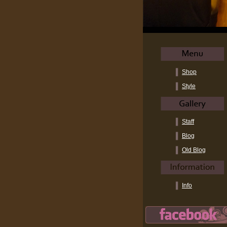
Shop
Style
Staff
Blog
Old Blog
Info