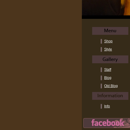
Shop
Style
Staff
Blog
Old Blog
Info